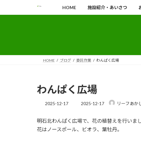
コ
ナ
HOME
施設紹介・あいさつ
ン
ビ
テ
ゲ
ン
ー
ツ
シ
へ
ョ
ス
ン
キ
に
HOME
ブログ
委託作業
わんぱく広場
ッ
移
プ
動
わんぱく広場
最
2025-12-17
2025-12-17
リーフあか
終
更
明石北わんぱく広場で、花の植替えを行いま
新
日
花はノースポール、ビオラ、葉牡丹。
時
: