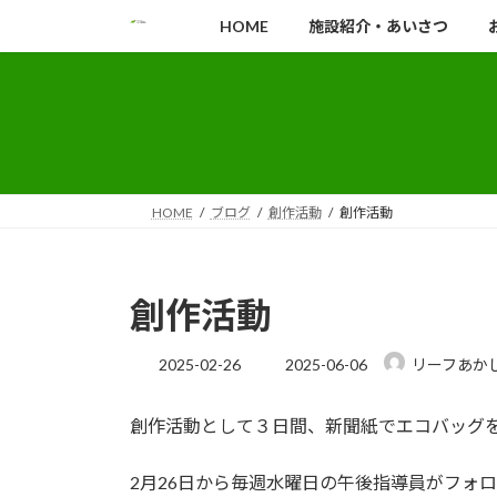
コ
ナ
HOME
施設紹介・あいさつ
ン
ビ
テ
ゲ
ン
ー
ツ
シ
へ
ョ
ス
ン
キ
に
HOME
ブログ
創作活動
創作活動
ッ
移
プ
動
創作活動
最
2025-02-26
2025-06-06
リーフあか
終
更
創作活動として３日間、新聞紙でエコバッグ
新
日
時
2月26日から毎週水曜日の午後指導員がフォ
: