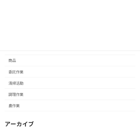
お知らせ
さをり織り
たい焼き
創作活動
商品
委託作業
清掃活動
調理作業
農作業
アーカイブ